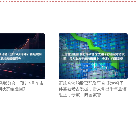
乘联分会：预计4月车市
正规合法的股票配资平台 宋太祖子
期状态缓慢回升
孙墓被考古发掘，后人拿出千年族谱
阻止，专家：归国家管