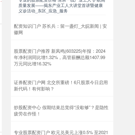
质量发展——揭东产业工人大讲堂首讲暨健康
义诊活动_东区_应急_服务
配资知识门户 苏长兵：留一盏灯_大皖新闻 | 安
徽网
股票配资门户推荐 新凤鸣(603225)年报：2024
年净利润同比增1.32%，高管薪酬总额1407.99
万元同比增16.32%
证券配资门户网 北交所重磅！6只股票今日启用
新代码！有何影响？
炒股配资中心 假期结束总觉得“没歇够”？是隐性
疲劳在作怪！
专业股票配资门户 欧元兑美元上涨0.5% 至2021